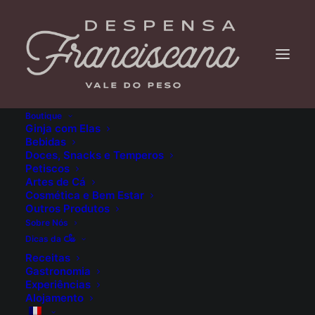
Boutique
Ginja com Elas
TERMOS E
Bebidas
Doces, Snacks e Temperos
Petiscos
CONDIÇÕES GERAIS
Artes de Cá
Cosmética e Bem Estar
DE VENDA E
Outros Produtos
Sobre Nós
UTILIZAÇÃO
Su
Dicas da
Receitas
Gastronomia
Experiências
PRÉAMBULE
Alojamento