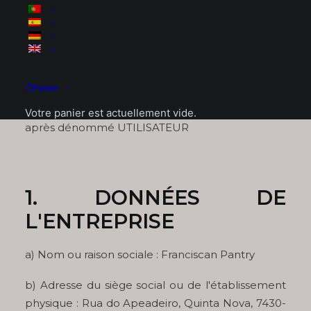
Les présentes conditions générales de vente et
d'utilisation sont convenues entre Gama de
Matos, LDA dont le siège est à Rua do Apeadeiro,
Quinta Nova, 7430-356 Vale do Peso, ci-après
dénommé DESPENSA FRANCISCANA et les
Panier
personnes souhaitant effectuer des achats via le
site Web www. despensafranciscana.com, ci-
Votre panier est actuellement vide.
après dénommé UTILISATEUR
1. DONNÉES DE
L'ENTREPRISE
a) Nom ou raison sociale : Franciscan Pantry
b) Adresse du siège social ou de l'établissement
physique : Rua do Apeadeiro, Quinta Nova, 7430-