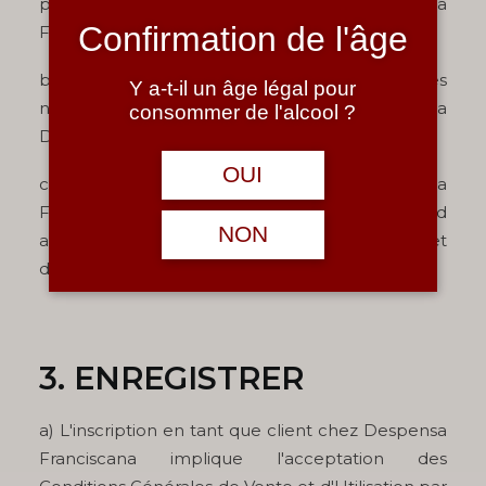
paiement et de livraison des produits Despensa
Confirmation de l'âge
Franciscana.
b) Ces conditions règlent toutes les étapes
Y a-t-il un âge légal pour
nécessaires pour acheter des produits de la
consommer de l'alcool ?
Despensa Franciscana.
OUI
c) L'utilisation des services de Despensa
Franciscana implique l'acceptation et l'accord
NON
avec les conditions générales de vente et
d'utilisation, par l'utilisateur.
3. ENREGISTRER
a) L'inscription en tant que client chez Despensa
Franciscana implique l'acceptation des