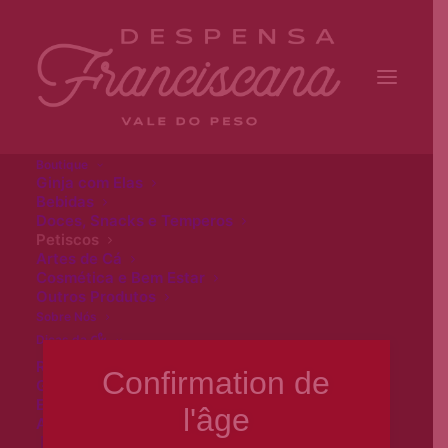
Boutique
Ginja com Elas
Bebidas
Doces, Snacks e Temperos
Petiscos
Artes de Cá
Cosmética e Bem Estar
Outros Produtos
Sobre Nós
Su
Dicas da
Receitas
Confirmation de
Gastronomia
Experiências
l'âge
Alojamento