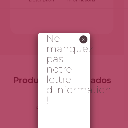
Ne
×
manquez
pas
notre
lettre
Produtos Relacionados
d'information
!
Pasta de Azeitona Preta