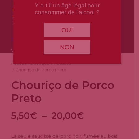
Y a-t-il un âge légal pour
consommer de l'alcool ?
OUI
Panier
NON
Votre panier est actuellement vide.
Accueil
Boutique
Petiscos
Chouriço de Porco Preto
Chouriço de Porco
Preto
Plage
5,50
€
–
20,00
€
de
prix :
La seule saucisse de porc noir, fumée au bois