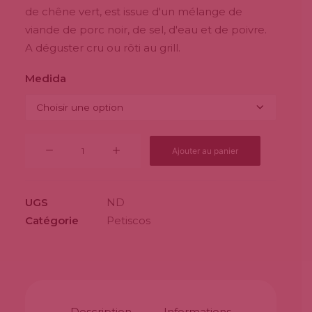
de chêne vert, est issue d'un mélange de
5,50€
viande de porc noir, de sel, d'eau et de poivre.
à
A déguster cru ou rôti au grill.
20,00€
Medida
quantité
Ajouter au panier
de
Chouriço
de
UGS
ND
Porco
Catégorie
Petiscos
Preto
Description
Informations