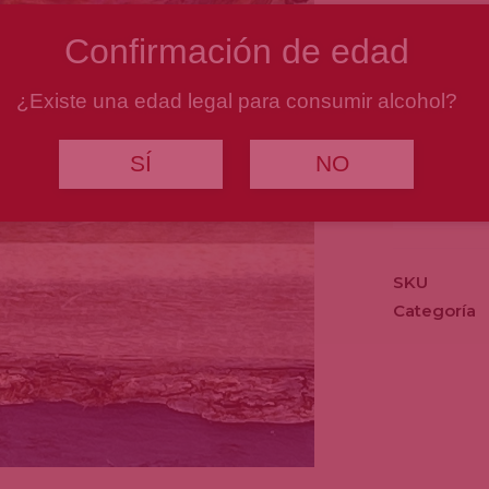
Confirmación de edad
Conozca el
en leña de
¿Existe una edad legal para consumir alcohol?
negro, sal 
crudo o asa
SÍ
NO
Painho
de
Porco
Preto
SKU
cantidad
Categoría