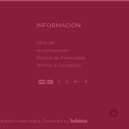
opciones
se
pueden
elegir
en
INFORMACIÓN
la
página
de
Libro de
producto
reclamaciones
Política de Privacidade
Termos e Condições
 direitos reservados. Powered by