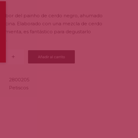
 sabor del painho de cerdo negro, ahumado
 encina. Elaborado con una mezcla de cerdo
y pimienta, es fantástico para degustarlo
do.
Añadir al carrito
2800205
Petiscos