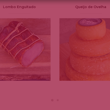
Lombo Enguitado
Queijo de Ovelha
Este
producto
AÑADIR AL CARRITO
SELECCIONAR OPCIONE
tiene
múltiples
variantes.
Las