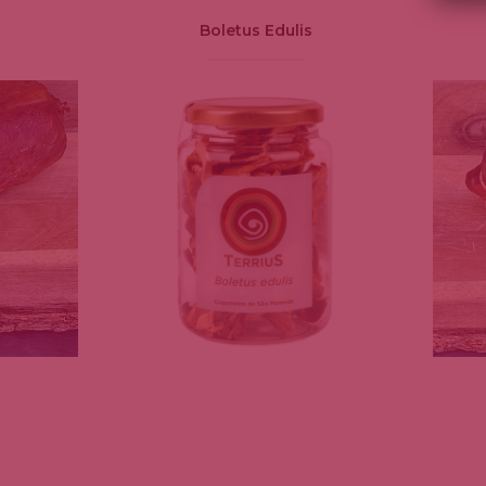
Boletus Edulis
TO
AÑADIR AL CARRITO