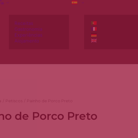
Su
Receitas
Gastronomia
Experiências
Alojamento
a
Petiscos
Painho de Porco Preto
ho de Porco Preto