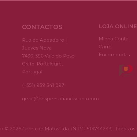
opciones
se
pueden
elegir
en
CONTACTOS
LOJA ONLINE
la
página
Minha Conta
Rua do Apeadeiro |
de
Carro
producto
Jueves Nova
Encomendas
7430-356 Vale do Peso
Crato, Portalegre,
Portugal
(+351) 939 341 097
geral@despensafranciscana.com
tor © 2026 Gama de Matos Lda. (NIPC: 514744243). Todos os