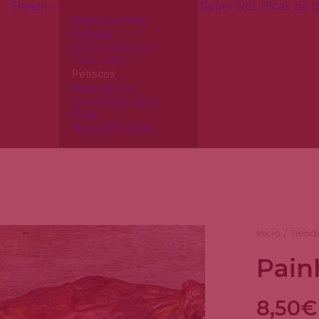
Tienda
Sobre Nós
Dicas da
Ginja com Elas
Bebidas
Doces, Snacks e
Temperos
Petiscos
Artes de Cá
Cosmética e Bem
Estar
Outros Produtos
Inicio
Tiend
Pain
8,50
€